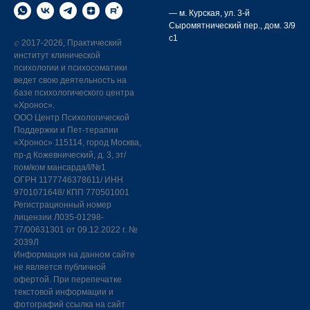
— м. Курская,
ул. 3-й
Сыромятнический пер., дом. 3/9
с1
©
2017-2026, Практический
институт клинической
психологии и психосоматики
ведет свою деятельность на
базе психологического центра
«Хронос».
ООО Центр Психологической
Поддержки и Пет-терапии
«Хронос» 115114, город Москва,
пр-д Кожевнический, д. 3, эт/
пом/ком мансарда/I/№1
ОГРН 1177746378611/ ИНН
9701071648/ КПП 770501001
Регистрационный номер
лицензии Л035-01298-
77/00631301 от 09.12.2022 г. №
2039Л
Информация на данном сайте
не является публичной
офертой. При перепечатке
текстовой информации и
фотографий ссылка на сайт