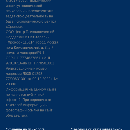
©
2017-2026, Практический
институт клинической
психологии и психосоматики
ведет свою деятельность на
базе психологического центра
«Хронос».
ООО Центр Психологической
Поддержки и Пет-терапии
«Хронос» 115114, город Москва,
пр-д Кожевнический, д. 3, эт/
пом/ком мансарда/I/№1
ОГРН 1177746378611/ ИНН
9701071648/ КПП 770501001
Регистрационный номер
лицензии Л035-01298-
77/00631301 от 09.12.2022 г. №
2039Л
Информация на данном сайте
не является публичной
офертой. При перепечатке
текстовой информации и
фотографий ссылка на сайт
обязательна.
Обучение на психолога
Сведения об образовательной