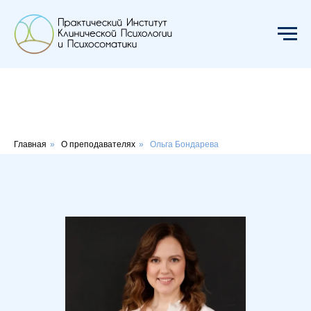
Главная
»
О преподавателях
»
Ольга Бондарева