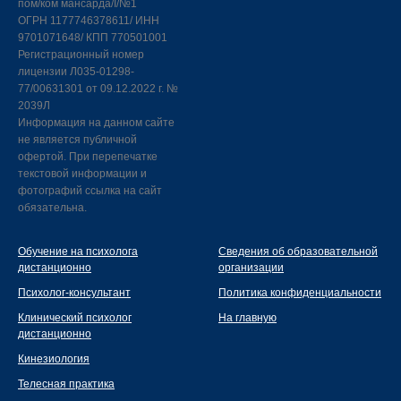
пом/ком мансарда/I/№1
ОГРН 1177746378611/ ИНН
9701071648/ КПП 770501001
Регистрационный номер
лицензии Л035-01298-
77/00631301 от 09.12.2022 г. №
2039Л
Информация на данном сайте
не является публичной
офертой. При перепечатке
текстовой информации и
фотографий ссылка на сайт
обязательна.
Обучение на психолога
Сведения об образовательной
дистанционно
организации
Психолог-консультант
Политика конфиденциальности
Клинический психолог
На главную
дистанционно
Кинезиология
Телесная практика