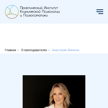
Главная
»
О преподавателях
»
Анастасия Леенсон