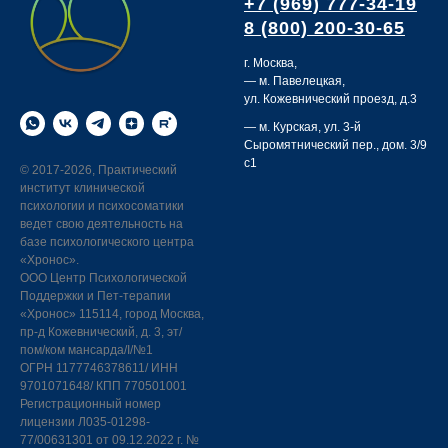
+7 (969) 777-34-19
8 (800) 200-30-65
г. Москва,
— м. Павелецкая,
ул. Кожевнический проезд, д.3
— м. Курская,
ул. 3-й
Сыромятнический пер., дом. 3/9
с1
©
2017-2026, Практический
институт клинической
психологии и психосоматики
ведет свою деятельность на
базе психологического центра
«Хронос».
ООО Центр Психологической
Поддержки и Пет-терапии
«Хронос» 115114, город Москва,
пр-д Кожевнический, д. 3, эт/
пом/ком мансарда/I/№1
ОГРН 1177746378611/ ИНН
9701071648/ КПП 770501001
Регистрационный номер
лицензии Л035-01298-
77/00631301 от 09.12.2022 г. №