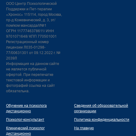
ООО Центр Психологической
Поддержки и Пет-терапии
«Хронос» 115114, город Москва,
пр-д Кожевнический, д. 3, эт/
пом/ком мансарда/I/№1
ОГРН 1177746378611/ ИНН
9701071648/ КПП 770501001
Регистрационный номер
лицензии Л035-01298-
77/00631301 от 09.12.2022 г. №
2039Л
Информация на данном сайте
не является публичной
офертой. При перепечатке
текстовой информации и
фотографий ссылка на сайт
обязательна.
Обучение на психолога
Сведения об образовательной
дистанционно
организации
Психолог-консультант
Политика конфиденциальности
Клинический психолог
На главную
дистанционно