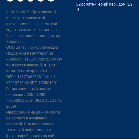
Сыромятнический пер., дом. 3/9
с1
2017-2026, Практический
©
институт клинической
психологии и психосоматики
ведет свою деятельность на
базе психологического центра
«Хронос».
ООО Центр Психологической
Поддержки и Пет-терапии
«Хронос» 115114, город Москва,
пр-д Кожевнический, д. 3, эт/
пом/ком мансарда/I/№1
ОГРН 1177746378611/ ИНН
9701071648/ КПП 770501001
Регистрационный номер
лицензии Л035-01298-
77/00631301 от 09.12.2022 г. №
2039Л
Информация на данном сайте
не является публичной
офертой. При перепечатке
текстовой информации и
фотографий ссылка на сайт