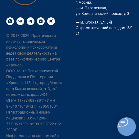
г. Москва,
— м. Павелецкая,
ул. Кожевнический проезд, д.3
— м. Курская,
ул. 3-й
Сыромятнический пер., дом. 3/9
с1
2017-2026, Практический
©
институт клинической
психологии и психосоматики
ведет свою деятельность на
базе психологического центра
«Хронос».
ООО Центр Психологической
Поддержки и Пет-терапии
«Хронос» 115114, город Москва,
пр-д Кожевнический, д. 3, эт/
пом/ком мансарда/I/№1
ОГРН 1177746378611/ ИНН
9701071648/ КПП 770501001
Регистрационный номер
лицензии Л035-01298-
77/00631301 от 09.12.2022 г. №
2039Л
Информация на данном сайте