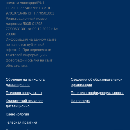
пом/ком мансарда/I/№1
ОГРН 1177746378611/ ИНН
9701071648/ КПП 770501001
Регистрационный номер
лицензии Л035-01298-
77/00631301 от 09.12.2022 г. №
2039Л
Информация на данном сайте
не является публичной
офертой. При перепечатке
текстовой информации и
фотографий ссылка на сайт
обязательна.
Обучение на психолога
Сведения об образовательной
дистанционно
организации
Психолог-консультант
Политика конфиденциальности
Клинический психолог
На главную
дистанционно
Кинезиология
Телесная практика