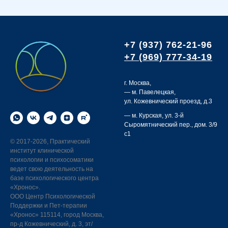
+7 (937) 762-21-96
+7 (969) 777-34-19
г. Москва,
— м. Павелецкая,
ул. Кожевнический проезд, д.3
— м. Курская,
ул. 3-й
Сыромятнический пер., дом. 3/9
с1
©
2017-2026, Практический
институт клинической
психологии и психосоматики
ведет свою деятельность на
базе психологического центра
«Хронос».
ООО Центр Психологической
Поддержки и Пет-терапии
«Хронос» 115114, город Москва,
пр-д Кожевнический, д. 3, эт/