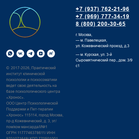
+7 (937) 762-21-96
+7 (969) 777-34-19
8 (800) 200-30-65
г. Москва,
— м. Павелецкая,
ул. Кожевнический проезд, д.3
— м. Курская,
ул. 3-й
Сыромятнический пер., дом. 3/9
с1
2017-2026, Практический
©
институт клинической
психологии и психосоматики
ведет свою деятельность на
базе психологического центра
«Хронос».
ООО Центр Психологической
Поддержки и Пет-терапии
«Хронос» 115114, город Москва,
пр-д Кожевнический, д. 3, эт/
пом/ком мансарда/I/№1
ОГРН 1177746378611/ ИНН
9701071648/ КПП 770501001